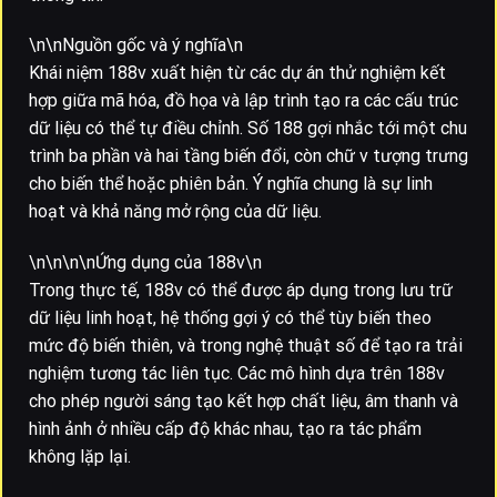
\n\n
Nguồn gốc và ý nghĩa
\n
Khái niệm 188v xuất hiện từ các dự án thử nghiệm kết
hợp giữa mã hóa, đồ họa và lập trình tạo ra các cấu trúc
dữ liệu có thể tự điều chỉnh. Số 188 gợi nhắc tới một chu
trình ba phần và hai tầng biến đổi, còn chữ v tượng trưng
cho biến thể hoặc phiên bản. Ý nghĩa chung là sự linh
hoạt và khả năng mở rộng của dữ liệu.
\n\n
\n\n
Ứng dụng của 188v
\n
Trong thực tế, 188v có thể được áp dụng trong lưu trữ
dữ liệu linh hoạt, hệ thống gợi ý có thể tùy biến theo
mức độ biến thiên, và trong nghệ thuật số để tạo ra trải
nghiệm tương tác liên tục. Các mô hình dựa trên 188v
cho phép người sáng tạo kết hợp chất liệu, âm thanh và
hình ảnh ở nhiều cấp độ khác nhau, tạo ra tác phẩm
không lặp lại.