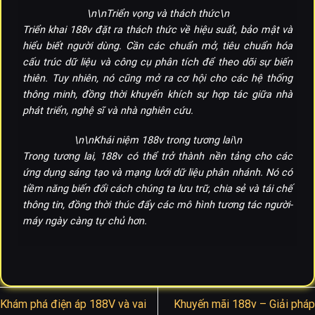
\n\n
Triển vọng và thách thức
\n
Triển khai 188v đặt ra thách thức về hiệu suất, bảo mật và
hiểu biết người dùng. Cần các chuẩn mở, tiêu chuẩn hóa
cấu trúc dữ liệu và công cụ phân tích để theo dõi sự biến
thiên. Tuy nhiên, nó cũng mở ra cơ hội cho các hệ thống
thông minh, đồng thời khuyến khích sự hợp tác giữa nhà
phát triển, nghệ sĩ và nhà nghiên cứu.
\n\n
Khái niệm 188v trong tương lai
\n
Trong tương lai, 188v có thể trở thành nền tảng cho các
ứng dụng sáng tạo và mạng lưới dữ liệu phân nhánh. Nó có
tiềm năng biến đổi cách chúng ta lưu trữ, chia sẻ và tái chế
thông tin, đồng thời thúc đẩy các mô hình tương tác người-
máy ngày càng tự chủ hơn.
Khám phá điện áp 188V và vai
Khuyến mãi 188v – Giải pháp