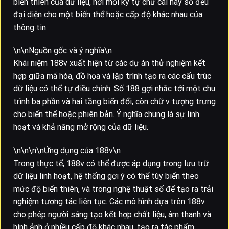
biến thiên của dữ liệu, nơi mỗi ký tự chữ cái hay số đều
đại diện cho một biến thể hoặc cấp độ khác nhau của
thông tin.
\n\n
Nguồn gốc và ý nghĩa
\n
Khái niệm 188v xuất hiện từ các dự án thử nghiệm kết
hợp giữa mã hóa, đồ họa và lập trình tạo ra các cấu trúc
dữ liệu có thể tự điều chỉnh. Số 188 gợi nhắc tới một chu
trình ba phần và hai tầng biến đổi, còn chữ v tượng trưng
cho biến thể hoặc phiên bản. Ý nghĩa chung là sự linh
hoạt và khả năng mở rộng của dữ liệu.
\n\n
\n\n
Ứng dụng của 188v
\n
Trong thực tế, 188v có thể được áp dụng trong lưu trữ
dữ liệu linh hoạt, hệ thống gợi ý có thể tùy biến theo
mức độ biến thiên, và trong nghệ thuật số để tạo ra trải
nghiệm tương tác liên tục. Các mô hình dựa trên 188v
cho phép người sáng tạo kết hợp chất liệu, âm thanh và
hình ảnh ở nhiều cấp độ khác nhau, tạo ra tác phẩm