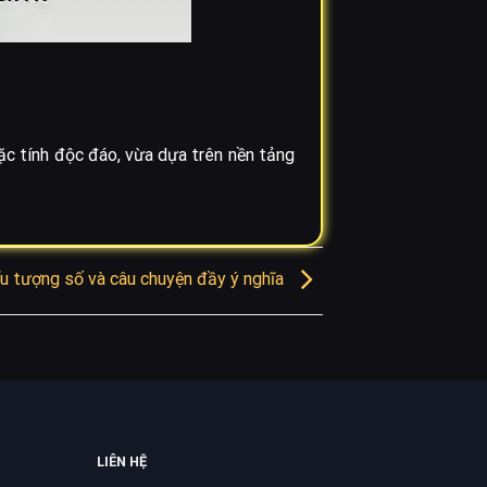
c tính độc đáo, vừa dựa trên nền tảng
u tượng số và câu chuyện đầy ý nghĩa
LIÊN HỆ