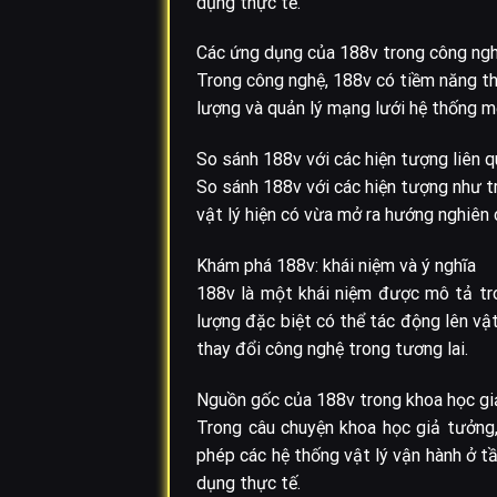
dụng thực tế.
Các ứng dụng của 188v trong công ngh
Trong công nghệ, 188v có tiềm năng thú
lượng và quản lý mạng lưới hệ thống m
So sánh 188v với các hiện tượng liên 
So sánh 188v với các hiện tượng như t
vật lý hiện có vừa mở ra hướng nghiên 
Khám phá 188v: khái niệm và ý nghĩa
188v là một khái niệm được mô tả tro
lượng đặc biệt có thể tác động lên vật
thay đổi công nghệ trong tương lai.
Nguồn gốc của 188v trong khoa học g
Trong câu chuyện khoa học giả tưởng,
phép các hệ thống vật lý vận hành ở tầ
dụng thực tế.