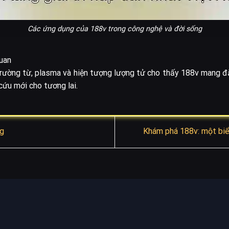
Các ứng dụng của 188v trong công nghệ và đời sống
quan
trường từ, plasma và hiện tượng lượng tử cho thấy 188v mang đặ
cứu mới cho tương lai.
ng
Khám phá 188v: một biể