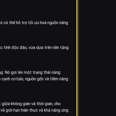
ó có thể hỗ trợ tối ưu hoá nguồn năng
c tính độc đáo, vừa dựa trên nền tảng
g. Nó gợi lên một trạng thái năng
ía cạnh cơ bản, nguồn gốc và tiềm năng
giữa không gian và thời gian, cho
 về giới hạn hiện thực và khả năng ứng