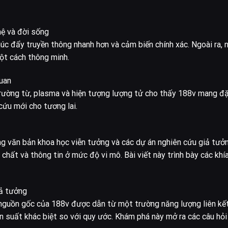
ệ và đời sống
c đẩy truyền thông nhanh hơn và cảm biến chính xác. Ngoài ra, n
ột cách thông minh.
quan
rường từ, plasma và hiện tượng lượng tử cho thấy 188v mang đặ
cứu mới cho tương lai.
g văn bản khoa học viễn tưởng và các dự án nghiên cứu giả tưởn
 chất và thông tin ở mức độ vi mô. Bài viết này trình bày các kh
iả tưởng
nguồn gốc của 188v được dẫn từ một trường năng lượng liên kết 
n suất khác biệt so với quy ước. Khám phá này mở ra các câu hỏi