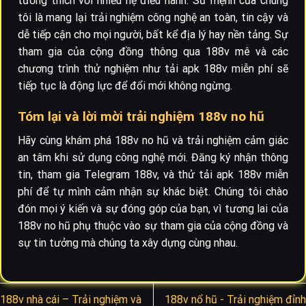
tương thích với nhiều hệ điều hành. Sứ mệnh của chúng
tôi là mang lại trải nghiệm công nghệ an toàn, tin cậy và
dễ tiếp cận cho mọi người, bất kể địa lý hay nền tảng. Sự
tham gia của cộng đồng thông qua 188v mê và các
chương trình thử nghiệm như tải apk 188v miễn phí sẽ
tiếp tục là động lực để đổi mới không ngừng.
Tóm lại và lời mời trải nghiệm 188v no hũ
Hãy cùng khám phá 188v no hũ và trải nghiệm cảm giác
an tâm khi sử dụng công nghệ mới. Đăng ký nhận thông
tin, tham gia Telegram 188v, và thử tải apk 188v miễn
phí để tự mình cảm nhận sự khác biệt. Chúng tôi chào
đón mọi ý kiến và sự đóng góp của bạn, vì tương lai của
188v no hũ phụ thuộc vào sự tham gia của cộng đồng và
sự tin tưởng mà chúng ta xây dựng cùng nhau.
188v nhà cái – Trải nghiệm và
188v nổ hũ - Trải nghiệm đỉnh