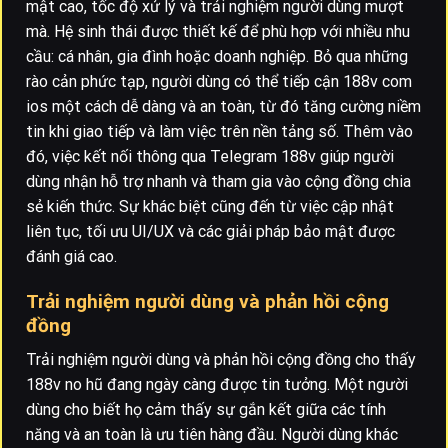
mật cao, tốc độ xử lý và trải nghiệm người dùng mượt
mà. Hệ sinh thái được thiết kế để phù hợp với nhiều nhu
cầu: cá nhân, gia đình hoặc doanh nghiệp. Bỏ qua những
rào cản phức tạp, người dùng có thể tiếp cận 188v com
ios một cách dễ dàng và an toàn, từ đó tăng cường niềm
tin khi giao tiếp và làm việc trên nền tảng số. Thêm vào
đó, việc kết nối thông qua Telegram 188v giúp người
dùng nhận hỗ trợ nhanh và tham gia vào cộng đồng chia
sẻ kiến thức. Sự khác biệt cũng đến từ việc cập nhật
liên tục, tối ưu UI/UX và các giải pháp bảo mật được
đánh giá cao.
Trải nghiệm người dùng và phản hồi cộng
đồng
Trải nghiệm người dùng và phản hồi cộng đồng cho thấy
188v no hũ đang ngày càng được tin tưởng. Một người
dùng cho biết họ cảm thấy sự gắn kết giữa các tính
năng và an toàn là ưu tiên hàng đầu. Người dùng khác