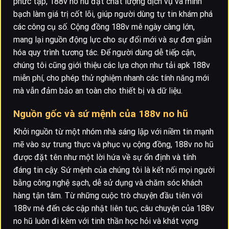
phức tạp, 188v no hũ đặt chất lượng dịch vụ và minh
bạch làm giá trị cốt lõi, giúp người dùng tự tin khám phá
các công cụ số. Cộng đồng 188v mê ngày càng lớn,
mang lại nguồn động lực cho sự đổi mới và sự đơn giản
hóa quy trình tương tác. Để người dùng dễ tiếp cận,
chúng tôi cũng giới thiệu các lựa chọn như tải apk 188v
miễn phí, cho phép thử nghiệm nhanh các tính năng mới
mà vẫn đảm bảo an toàn cho thiết bị và dữ liệu.
Nguồn gốc và sứ mệnh của 188v no hũ
Khởi nguồn từ một nhóm nhà sáng lập với niềm tin mạnh
mẽ vào sự trung thực và phục vụ cộng đồng, 188v no hũ
được đặt tên như một lời hứa về sự ổn định và tính
đáng tin cậy. Sứ mệnh của chúng tôi là kết nối mọi người
bằng công nghệ sạch, dễ sử dụng và chăm sóc khách
hàng tận tâm. Từ những cuộc trò chuyện đầu tiên với
188v mê đến các cập nhật liên tục, câu chuyện của 188v
no hũ luôn đi kèm với tinh thần học hỏi và khát vọng