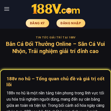
Skip
to
content
ĐĂNG KÝ
ĐĂNG NHẬP
TIN TỨC GIẢI TRÍ TẠI 188V
Bắn Cá Đổi Thưởng Online – Săn Cá Vui
Nhộn, Trải nghiệm giải trí đỉnh cao
188v no hũ – Tổng quan chủ đề và giá trị cốt
lõi
188v no hũ là một nền tảng tiên phong trong lĩnh vực tối
ưu hóa trải nghiệm người dùng, mang đến sự cân bằng
giữa an toàn và tiện lợi. Trong bối cảnh số hóa ngày càng