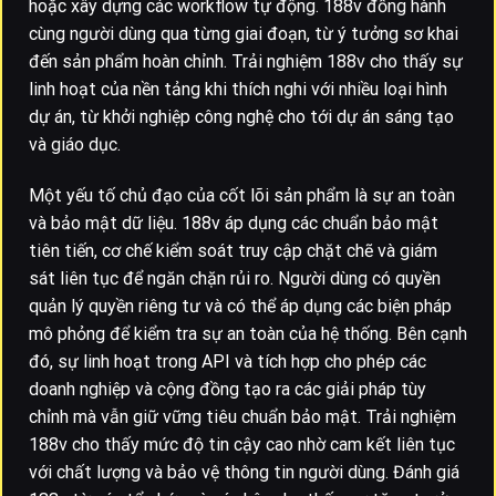
hoặc xây dựng các workflow tự động. 188v đồng hành
cùng người dùng qua từng giai đoạn, từ ý tưởng sơ khai
đến sản phẩm hoàn chỉnh. Trải nghiệm 188v cho thấy sự
linh hoạt của nền tảng khi thích nghi với nhiều loại hình
dự án, từ khởi nghiệp công nghệ cho tới dự án sáng tạo
và giáo dục.
Một yếu tố chủ đạo của cốt lõi sản phẩm là sự an toàn
và bảo mật dữ liệu. 188v áp dụng các chuẩn bảo mật
tiên tiến, cơ chế kiểm soát truy cập chặt chẽ và giám
sát liên tục để ngăn chặn rủi ro. Người dùng có quyền
quản lý quyền riêng tư và có thể áp dụng các biện pháp
mô phỏng để kiểm tra sự an toàn của hệ thống. Bên cạnh
đó, sự linh hoạt trong API và tích hợp cho phép các
doanh nghiệp và cộng đồng tạo ra các giải pháp tùy
chỉnh mà vẫn giữ vững tiêu chuẩn bảo mật. Trải nghiệm
188v cho thấy mức độ tin cậy cao nhờ cam kết liên tục
với chất lượng và bảo vệ thông tin người dùng. Đánh giá