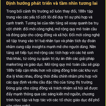
Định hướng phát triển và tầm nhìn tương lai
Trong bối cảnh thị trường số luôn thay đổi, 188v tập
trung vào các yếu tố cốt lõi để duy trì sự phù hợp và
cạnh tranh. Tương lai của nền tảng sẽ xoay quanh ba trụ
cột chính: đổi mới công nghệ, mở rộng quy mô toàn cầu
và đóng góp cho cộng đồng và xã hội. Đổi mới công nghệ
sẽ tập trung vào trí tuệ nhân tạo và phân tích dự đoán
nhằm cung cấp insights mạnh mẽ cho người dùng. Nền
tảng sẽ tiếp tục mở rộng các tích hợp với các hệ sinh
thái khác, từ công cụ quản trị dự án đến các giải pháp
marketing và giáo dục. Mở rộng quy mô toàn cầu sẽ giúp
188v tiếp cận nhiều hơn với cộng đồng trên các khu vực
địa lý khác nhau, đồng thời điều chỉnh nhằm phù hợp với
các quy định và nhu cầu đặc thù của từng thị trường.
Đóng góp cho cộng đồng và trách nhiệm xã hội sẽ được
đẩy mạnh thông qua các sáng kiến mở nguồn, chương
trình học tập và hợp tác với các tổ chức giáo dục để phổ
cập công nghệ.