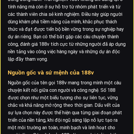
tính năng mà còn ở sự hỗ trợ từ nhóm phát triển và từ
các thành viên chia sẻ kinh nghiệm. Điều này giúp người
dùng khám phá tiềm năng của mình, khắc phục thách
thức và đạt được tiến bộ bền vững trong sự nghiệp hay
dự án riêng. Bạn có thể bắt gặp các câu chuyện thành
công, đánh giá 188v tích cực từ những người đã áp dụng
nền tảng vào công việc hàng ngày và những dự án độc
lập đầy tham vọng.
Nguồn gốc và sứ mệnh của 188v
Nguồn gốc của tên gọi 188v mang trong mình một câu
chuyện kết nối giữa con người và công nghệ. Số 188
được chọn như một biểu tượng cho sự liên tục, vững
chắc và khả năng mở rộng theo thời gian. Dấu vết của
sự lựa chọn này được thể hiện qua từng giai đoạn phát
triển của nền tảng, khi đội ngũ sáng lập nỗ lực tạo ra
một môi trường an toàn, minh bạch và linh hoạt cho