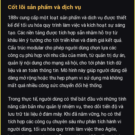
Cốt lõi sản phẩm và dịch vụ
188v cung cấp một loạt sản phẩm và dịch vụ được thiết
kế để tối ưu hóa quy trình làm việc và kích hoạt sự sáng
tạo. Các nền tảng được tích hợp sẵn nhằm hỗ trợ từ
khâu lên ý tưởng cho tới triển khai và đánh giá kết quả.
Cấu trúc modular cho phép người dùng chọn lựa các
công cụ phù hợp với nhu cầu của mình, từ quản trị dự án,
quản lý nội dung cho mạng xã hội, cho tới phân tích dữ
liệu và an toàn thông tin. Mô hình này giúp người dùng dễ
dàng mở rộng hoặc thu hẹp phạm vi sử dụng mà không
mất quá nhiều công sức chuyển đổi hệ thống.
Trong thực tế, người dùng có thể bắt đầu với những tính
năng căn bản như quản lý nhiệm vụ, theo dõi tiến độ và
lưu trữ tài liệu ở đám mây. Khi đã nắm vững, họ có thể
tích hợp các công cụ chuyên sâu như phân tích hành vi
người dùng, tối ưu hóa quy trình làm việc theo Agile,