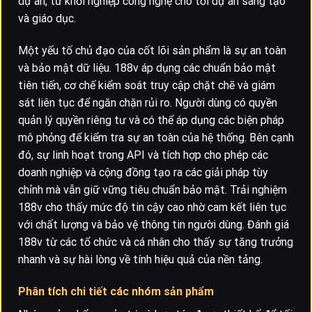
dự án, từ khởi nghiệp công nghệ cho tới dự án sáng tạo
và giáo dục.
Một yếu tố chủ đạo của cốt lõi sản phẩm là sự an toàn
và bảo mật dữ liệu. 188v áp dụng các chuẩn bảo mật
tiên tiến, cơ chế kiểm soát truy cập chặt chẽ và giám
sát liên tục để ngăn chặn rủi ro. Người dùng có quyền
quản lý quyền riêng tư và có thể áp dụng các biện pháp
mô phỏng để kiểm tra sự an toàn của hệ thống. Bên cạnh
đó, sự linh hoạt trong API và tích hợp cho phép các
doanh nghiệp và cộng đồng tạo ra các giải pháp tùy
chỉnh mà vẫn giữ vững tiêu chuẩn bảo mật. Trải nghiệm
188v cho thấy mức độ tin cậy cao nhờ cam kết liên tục
với chất lượng và bảo vệ thông tin người dùng. Đánh giá
188v từ các tổ chức và cá nhân cho thấy sự tăng trưởng
nhanh và sự hài lòng về tính hiệu quả của nền tảng.
Phân tích chi tiết các nhóm sản phẩm