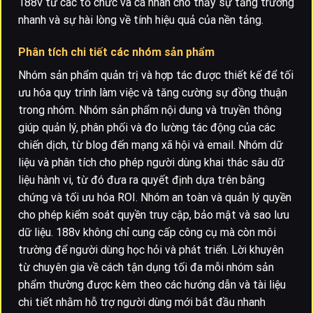
188v từ các tổ chức và cá nhân cho thấy sự tăng trưởng
nhanh và sự hài lòng về tính hiệu quả của nền tảng.
Phân tích chi tiết các nhóm sản phẩm
Nhóm sản phẩm quản trị và hợp tác được thiết kế để tối
ưu hóa quy trình làm việc và tăng cường sự đồng thuận
trong nhóm. Nhóm sản phẩm nội dung và truyền thông
giúp quản lý, phân phối và đo lường tác động của các
chiến dịch, từ blog đến mạng xã hội và email. Nhóm dữ
liệu và phân tích cho phép người dùng khai thác sâu dữ
liệu hành vi, từ đó đưa ra quyết định dựa trên bằng
chứng và tối ưu hóa ROI. Nhóm an toàn và quản lý quyền
cho phép kiểm soát quyền truy cập, bảo mật và sao lưu
dữ liệu. 188v không chỉ cung cấp công cụ mà còn môi
trường để người dùng học hỏi và phát triển. Lời khuyên
từ chuyên gia về cách tận dụng tối đa mỗi nhóm sản
phẩm thường được kèm theo các hướng dẫn và tài liệu
chi tiết nhằm hỗ trợ người dùng mới bắt đầu nhanh