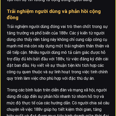
Trải nghiệm người dùng và phản hồi cộng
đồng
Trải nghiệm người dùng đóng vai trò then chốt trong sự
tăng trưởng và phổ biến của 188v. Các ý kiến từ người
dùng cho thấy nền tảng này không chỉ cung cấp công cụ
mạnh mẽ mà còn xây dựng một trải nghiệm thân thiện và
dễ tiếp cận. Nhiều người dùng mô tả cảm giác được hỗ
trợ đầy đủ khi bắt đầu với 188v, từ việc đăng ký đến cài
đặt ban đầu. Họ viết về sự thuận tiện khi tích hợp các
công cụ quen thuộc và sự linh hoạt trong việc tinh chỉnh
quy trình làm việc cho phù hợp với đặc thù dự án.
Trong các bình luận trên diễn đàn và mạng xã hội, người
dùng đề cập đến sự phản hồi nhanh từ nhóm hỗ trợ và
mức độ thực tế của các hướng dẫn. Có người chia sẻ câu
chuyện về việc 188v giúp họ tiết kiệm thời gian, tăng
hiệu suất và đạt được mục tiêu kinh doanh giữa thời đại