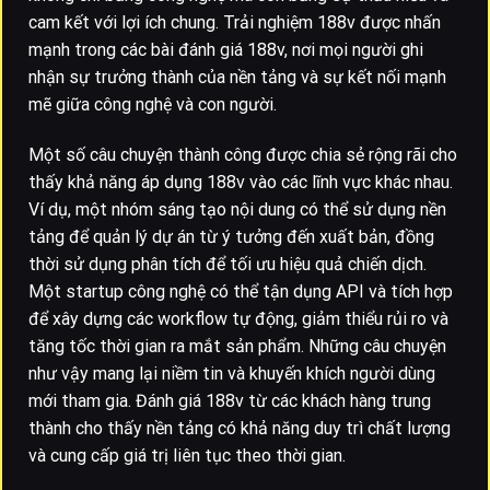
cam kết với lợi ích chung. Trải nghiệm 188v được nhấn
mạnh trong các bài đánh giá 188v, nơi mọi người ghi
nhận sự trưởng thành của nền tảng và sự kết nối mạnh
mẽ giữa công nghệ và con người.
Một số câu chuyện thành công được chia sẻ rộng rãi cho
thấy khả năng áp dụng 188v vào các lĩnh vực khác nhau.
Ví dụ, một nhóm sáng tạo nội dung có thể sử dụng nền
tảng để quản lý dự án từ ý tưởng đến xuất bản, đồng
thời sử dụng phân tích để tối ưu hiệu quả chiến dịch.
Một startup công nghệ có thể tận dụng API và tích hợp
để xây dựng các workflow tự động, giảm thiểu rủi ro và
tăng tốc thời gian ra mắt sản phẩm. Những câu chuyện
như vậy mang lại niềm tin và khuyến khích người dùng
mới tham gia. Đánh giá 188v từ các khách hàng trung
thành cho thấy nền tảng có khả năng duy trì chất lượng
và cung cấp giá trị liên tục theo thời gian.