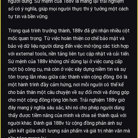
người dùng. Sứ mệnh của 188v là mang lại trải nghiệm
số có ý nghĩa, giúp mọi người thực thi ý tưởng một cách
tự tin và bền vững.
Trong quá trình trưởng thành, 188v đã ghi nhận nhiều cột
mốc quan trọng. Từ việc hoàn thiện cơ chế bảo mật và
bảo vệ dữ liệu người dùng đến việc mở rộng các tích hợp
với external tools, nền tảng liên tục cập nhật và cải tiến.
Sứ mệnh của 188v không chỉ dừng lại ở việc cung cấp
một bộ công cụ, mà còn ở việc xây dựng niềm tin và sự
tôn trọng lẫn nhau giữa các thành viên cộng đồng. Đó là
một hành trình đầy cảm hứng, nơi mỗi người có thể kể
cho bản thân một câu chuyện về sự đổi mới và đóng góp
cho một cộng đồng rộng lớn hơn. Trải nghiệm 188v giờ
đây mang ý nghĩa sâu sắc, khi nó cho phép người dùng
thấy được tiềm năng của mình và chia sẻ thành quả với
người khác. Đánh giá 188v từ cộng đồng phản ánh sự
gắn kết giữa chất lượng sản phẩm và giá trị nhân văn mà