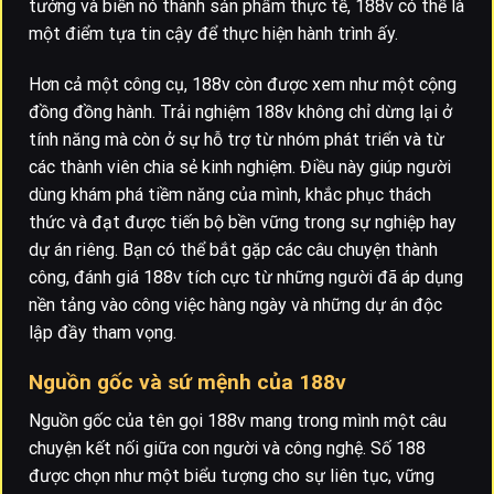
tưởng và biến nó thành sản phẩm thực tế, 188v có thể là
một điểm tựa tin cậy để thực hiện hành trình ấy.
Hơn cả một công cụ, 188v còn được xem như một cộng
đồng đồng hành. Trải nghiệm 188v không chỉ dừng lại ở
tính năng mà còn ở sự hỗ trợ từ nhóm phát triển và từ
các thành viên chia sẻ kinh nghiệm. Điều này giúp người
dùng khám phá tiềm năng của mình, khắc phục thách
thức và đạt được tiến bộ bền vững trong sự nghiệp hay
dự án riêng. Bạn có thể bắt gặp các câu chuyện thành
công, đánh giá 188v tích cực từ những người đã áp dụng
nền tảng vào công việc hàng ngày và những dự án độc
lập đầy tham vọng.
Nguồn gốc và sứ mệnh của 188v
Nguồn gốc của tên gọi 188v mang trong mình một câu
chuyện kết nối giữa con người và công nghệ. Số 188
được chọn như một biểu tượng cho sự liên tục, vững