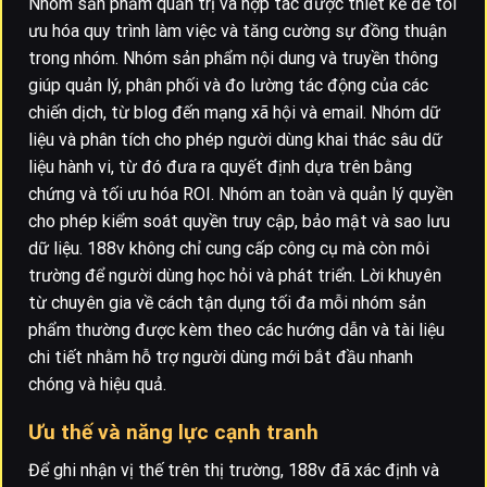
Nhóm sản phẩm quản trị và hợp tác được thiết kế để tối
ưu hóa quy trình làm việc và tăng cường sự đồng thuận
trong nhóm. Nhóm sản phẩm nội dung và truyền thông
giúp quản lý, phân phối và đo lường tác động của các
chiến dịch, từ blog đến mạng xã hội và email. Nhóm dữ
liệu và phân tích cho phép người dùng khai thác sâu dữ
liệu hành vi, từ đó đưa ra quyết định dựa trên bằng
chứng và tối ưu hóa ROI. Nhóm an toàn và quản lý quyền
cho phép kiểm soát quyền truy cập, bảo mật và sao lưu
dữ liệu. 188v không chỉ cung cấp công cụ mà còn môi
trường để người dùng học hỏi và phát triển. Lời khuyên
từ chuyên gia về cách tận dụng tối đa mỗi nhóm sản
phẩm thường được kèm theo các hướng dẫn và tài liệu
chi tiết nhằm hỗ trợ người dùng mới bắt đầu nhanh
chóng và hiệu quả.
Ưu thế và năng lực cạnh tranh
Để ghi nhận vị thế trên thị trường, 188v đã xác định và