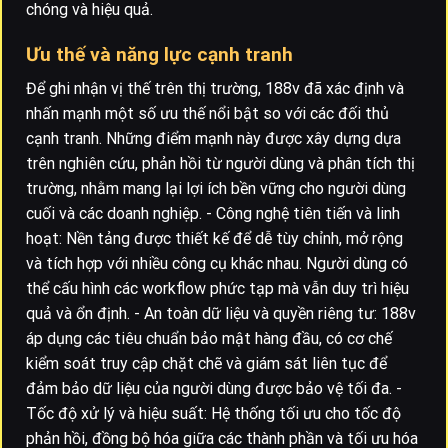
chóng và hiệu quả.
Ưu thế và năng lực cạnh tranh
Để ghi nhận vị thế trên thị trường, 188v đã xác định và
nhấn mạnh một số ưu thế nổi bật so với các đối thủ
cạnh tranh. Những điểm mạnh này được xây dựng dựa
trên nghiên cứu, phản hồi từ người dùng và phân tích thị
trường, nhằm mang lại lợi ích bền vững cho người dùng
cuối và các doanh nghiệp. - Công nghệ tiên tiến và linh
hoạt: Nền tảng được thiết kế để dễ tùy chỉnh, mở rộng
và tích hợp với nhiều công cụ khác nhau. Người dùng có
thể cấu hình các workflow phức tạp mà vẫn duy trì hiệu
quả và ổn định. - An toàn dữ liệu và quyền riêng tư: 188v
áp dụng các tiêu chuẩn bảo mật hàng đầu, có cơ chế
kiểm soát truy cập chặt chẽ và giám sát liên tục để
đảm bảo dữ liệu của người dùng được bảo vệ tối đa. -
Tốc độ xử lý và hiệu suất: Hệ thống tối ưu cho tốc độ
phản hồi, đồng bộ hóa giữa các thành phần và tối ưu hóa