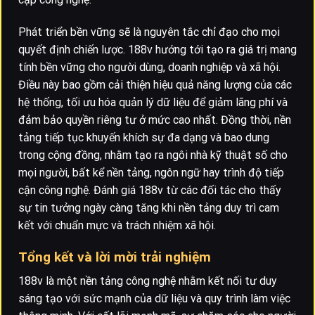
Phát triển bền vững sẽ là nguyên tắc chỉ đạo cho mọi
quyết định chiến lược. 188v hướng tới tạo ra giá trị mang
tính bền vững cho người dùng, doanh nghiệp và xã hội.
Điều này bao gồm cải thiện hiệu quả năng lượng của các
hệ thống, tối ưu hóa quản lý dữ liệu để giảm lãng phí và
đảm bảo quyền riêng tư ở mức cao nhất. Đồng thời, nền
tảng tiếp tục khuyến khích sự đa dạng và bao dung
trong cộng đồng, nhằm tạo ra ngôi nhà kỹ thuật số cho
mọi người, bất kể nền tảng, ngôn ngữ hay trình độ tiếp
cận công nghệ. Đánh giá 188v từ các đối tác cho thấy
sự tin tưởng ngày càng tăng khi nền tảng duy trì cam
kết với chuẩn mực và trách nhiệm xã hội.
Tổng kết và lời mời trải nghiệm
188v là một nền tảng công nghệ nhằm kết nối tư duy
sáng tạo với sức mạnh của dữ liệu và quy trình làm việc