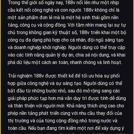
Trong thế giới số ngày nay, 188v nổi lên như một nhịp
cầu kết nối công nghệ và con người. 188v không chỉ là
một sản phẩm đơn lẻ mà là một hệ sinh thái gồm nền
tảng, công cụ và cộng đồng. Với tầm nhìn mang lại sự tự
chủ trong không gian kỹ thuật số, 188v triển khai một bộ
công cụ đa dạng phù hợp cho cá nhân, đội ngũ sáng tạo
và doanh nghiệp khởi nghiệp. Người dùng có thể truy cập
vào các tính năng quản lý dự án, chia sẻ nội dung, và khai
phá dữ liệu một cách an toàn, nhanh chóng và linh hoạt.
Trải nghiệm 188v được thiết kế để tối ưu hóa sự phối
hợp giữa công nghệ và sự sáng tạo. Người dùng có thể
bắt đầu từ những bước nhỏ, sau đó mở rộng sang các
giải pháp phức tạp hơn mà vẫn duy trì được tính dễ dùng
và thân thiện với người mới. Khả năng thích ứng cao cho
phép nền tảng phát triển cùng với nhu cầu thay đổi của
thị trường và của từng cộng đồng nhỏ trong nước và
toàn cầu. Nếu bạn đang tìm kiếm một nơi để xây dựng ý