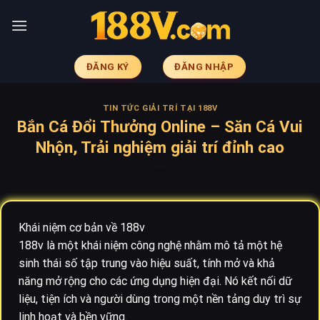
Skip
to
content
ĐĂNG KÝ
ĐĂNG NHẬP
TIN TỨC GIẢI TRÍ TẠI 188V
Bắn Cá Đổi Thưởng Online – Săn Cá Vui
Nhộn, Trải nghiệm giải trí đỉnh cao
Khái niệm cơ bản về 188v
188v là một khái niệm công nghệ nhằm mô tả một hệ
sinh thái số tập trung vào hiệu suất, tính mở và khả
năng mở rộng cho các ứng dụng hiện đại. Nó kết nối dữ
liệu, tiện ích và người dùng trong một nền tảng duy trì sự
linh hoạt và bền vững.