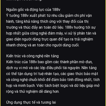
Nguồn gốc và động lực của 188v
Ý tưởng 188v xuất phát từ nhu cầu giảm chi phí vận
hành, tăng khả năng thích ứng với thay đổi của thị
trường và thúc đẩy an toàn dữ liệu. 188v hướng tới sự
hợp nhất giữa công nghệ đám mây, vi xử lý phân tán và
giao diện người dùng trực quan để tạo ra trải nghiệm
nhanh chóng và an toàn cho người dùng cuối.
Kiến trúc và công nghệ nền tảng
Kiến trúc của 188v bao gồm các thành phần mô-đun,
dịch vụ vi mô và các lớp điều phối tài nguyên. Nền tảng
có thể tận dụng trí tuệ nhân tạo, các giao thức bảo mật
và công nghệ chuỗi khối để đảm bảo tính đồng nhất, tích
hợp và minh bạch. Việc tách biệt logic và dữ liệu giúp mở
rộng và thử nghiệm dễ dàng hơn.
Ứng dụng thực tế và tương lai