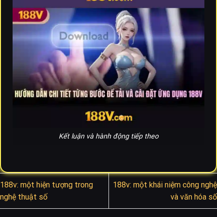
Kết luận và hành động tiếp theo
188v: một hiện tượng trong
188v: một khái niệm công nghệ
nghệ thuật số
và văn hóa số