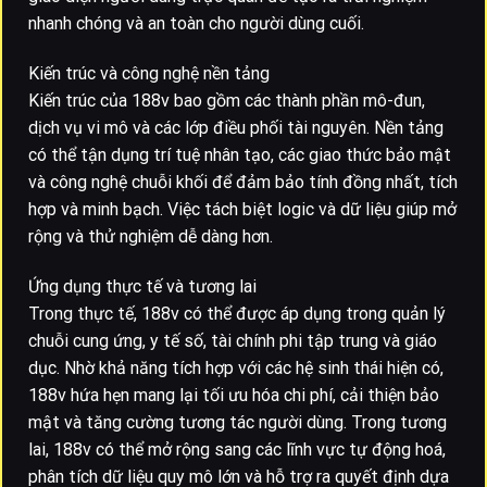
nhanh chóng và an toàn cho người dùng cuối.
Kiến trúc và công nghệ nền tảng
Kiến trúc của 188v bao gồm các thành phần mô-đun,
dịch vụ vi mô và các lớp điều phối tài nguyên. Nền tảng
có thể tận dụng trí tuệ nhân tạo, các giao thức bảo mật
và công nghệ chuỗi khối để đảm bảo tính đồng nhất, tích
hợp và minh bạch. Việc tách biệt logic và dữ liệu giúp mở
rộng và thử nghiệm dễ dàng hơn.
Ứng dụng thực tế và tương lai
Trong thực tế, 188v có thể được áp dụng trong quản lý
chuỗi cung ứng, y tế số, tài chính phi tập trung và giáo
dục. Nhờ khả năng tích hợp với các hệ sinh thái hiện có,
188v hứa hẹn mang lại tối ưu hóa chi phí, cải thiện bảo
mật và tăng cường tương tác người dùng. Trong tương
lai, 188v có thể mở rộng sang các lĩnh vực tự động hoá,
phân tích dữ liệu quy mô lớn và hỗ trợ ra quyết định dựa