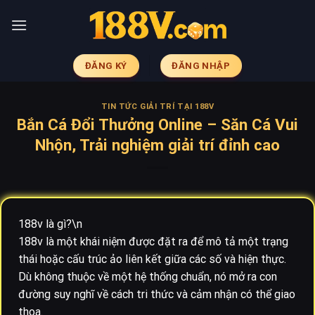
Skip
to
content
ĐĂNG KÝ
ĐĂNG NHẬP
TIN TỨC GIẢI TRÍ TẠI 188V
Bắn Cá Đổi Thưởng Online – Săn Cá Vui
Nhộn, Trải nghiệm giải trí đỉnh cao
188v là gì?
\n
188v là một khái niệm được đặt ra để mô tả một trạng
thái hoặc cấu trúc ảo liên kết giữa các số và hiện thực.
Dù không thuộc về một hệ thống chuẩn, nó mở ra con
đường suy nghĩ về cách tri thức và cảm nhận có thể giao
thoa.