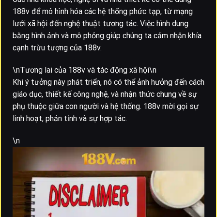
188v để mô hình hóa các hệ thống phức tạp, từ mạng
lưới xã hội đến nghệ thuật tương tác. Việc hình dung
bằng hình ảnh và mô phỏng giúp chúng ta cảm nhận khía
cạnh trừu tượng của 188v.
\n
Tương lai của 188v và tác động xã hội
\n
Khi ý tưởng này phát triển, nó có thể ảnh hưởng đến cách
giáo dục, thiết kế công nghệ, và nhận thức chung về sự
phụ thuộc giữa con người và hệ thống. 188v mời gọi sự
linh hoạt, phản tỉnh và sự hợp tác.
\n