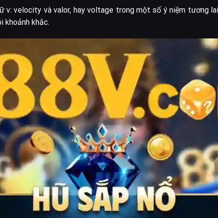
 v: velocity và valor, hay voltage trong một số ý niệm tương la
ỗi khoảnh khắc.