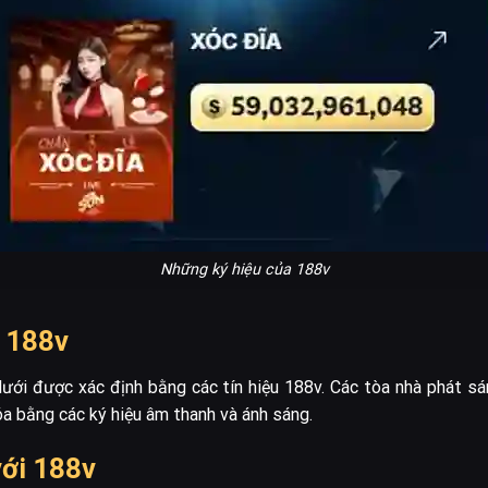
Những ký hiệu của 188v
i 188v
lưới được xác định bằng các tín hiệu 188v. Các tòa nhà phát sá
a bằng các ký hiệu âm thanh và ánh sáng.
với 188v