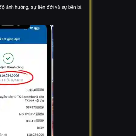
độ ảnh hưởng, sự liên đới và sự bền bỉ.