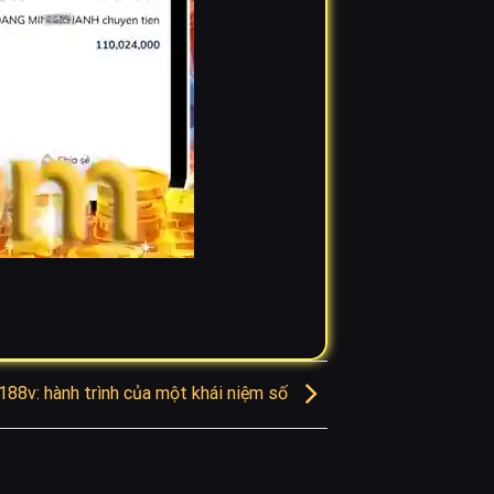
188v: hành trình của một khái niệm số