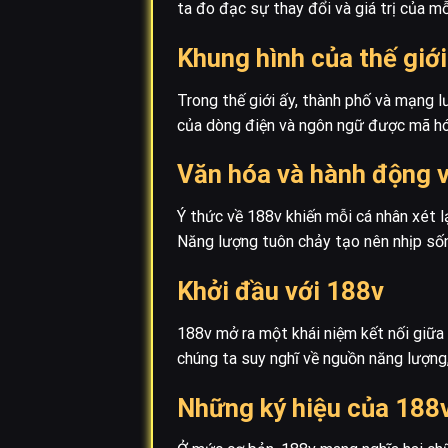
ta đo đạc sự thay đổi và giá trị của m
Khung hình của thế giớ
Trong thế giới ấy, thành phố và mạng l
của dòng điện và ngôn ngữ được mã hó
Văn hóa và hành động 
Ý thức về 188v khiến mỗi cá nhân xét l
Năng lượng tuôn chảy tạo nên nhịp sốn
Khởi đầu với 188v
188v mở ra một khái niệm kết nối giữa c
chúng ta suy nghĩ về nguồn năng lượng, 
Những ký hiệu của 188