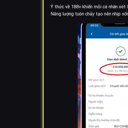
Ý thức về 188v khiến mỗi cá nhân xét l
Năng lượng tuôn chảy tạo nên nhịp sốn