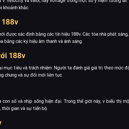
v: velocity và valor, hay voltage trong một số ý niệm tương lai
ỗi khoảnh khắc.
i 188v
ưới được xác định bằng các tín hiệu 188v. Các tòa nhà phát sáng,
a bằng các ký hiệu âm thanh và ánh sáng.
với 188v
ại mục tiêu và trách nhiệm. Người ta đánh giá giá trị theo mức độ
g chung và sự đổi mới liên tục.
con số và nhịp sống hiện đại. Trong thế giới này, v biểu thị mộ
thời gian và sự tiến bộ.
v