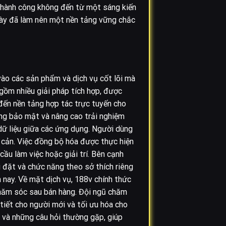
thành công không đến từ một sáng kiến
này đã làm nên một nền tảng vững chắc
 vào các sản phẩm và dịch vụ cốt lõi mà
gồm nhiều giải pháp tích hợp, được
 đến nền tảng hợp tác trực tuyến cho
ờng bảo mật và nâng cao trải nghiệm
dữ liệu giữa các ứng dụng. Người dùng
 cản. Việc đồng bộ hóa được thực hiện
ầu làm việc hoặc giải trí. Bên cạnh
i đặt và chức năng theo sở thích riêng
n nay. Về mặt dịch vụ, 188v chính thức
 chăm sóc sau bán hàng. Đội ngũ chăm
 tiết cho người mới và tối ưu hóa cho
 và những câu hỏi thường gặp, giúp