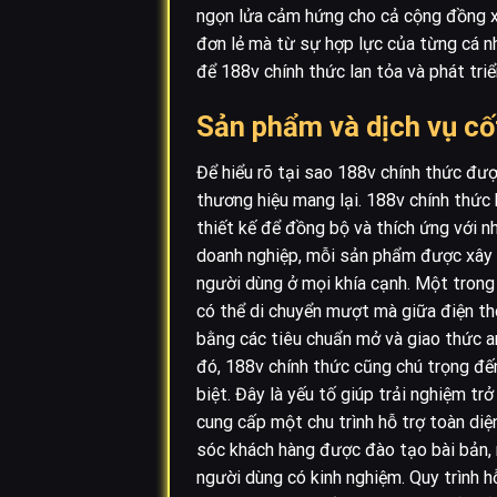
ngọn lửa cảm hứng cho cả cộng đồng x
đơn lẻ mà từ sự hợp lực của từng cá n
để 188v chính thức lan tỏa và phát triể
Sản phẩm và dịch vụ cốt
Để hiểu rõ tại sao 188v chính thức đượ
thương hiệu mang lại. 188v chính thức
thiết kế để đồng bộ và thích ứng với n
doanh nghiệp, mỗi sản phẩm được xây d
người dùng ở mọi khía cạnh. Một trong
có thể di chuyển mượt mà giữa điện th
bằng các tiêu chuẩn mở và giao thức an
đó, 188v chính thức cũng chú trọng đến
biệt. Đây là yếu tố giúp trải nghiệm tr
cung cấp một chu trình hỗ trợ toàn di
sóc khách hàng được đào tạo bài bản, nó
người dùng có kinh nghiệm. Quy trình 