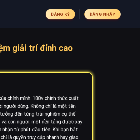
ĐĂNG KÝ
ĐĂNG NHẬP
m giải trí đỉnh cao
của chính mình. 188v chính thức xuất
ới người dùng. Không chỉ là một tên
 tưởng đến từng trải nghiệm cụ thể
ệ và con người: một nền tảng được xây
 nhận từ phút đầu tiên. Khi bạn bắt
chỉ là quyền truy cập nhanh hay giao