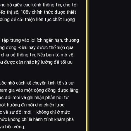
ồng bộ giữa các kênh thông tin, cho tới
ếp thị số, 188v chính thức được thiết
 dùng để cải thiện liên tục chất lượng
 tập trung vào lợi ích ngắn hạn, thương
ộng đồng. Điều này được thể hiện qua
 chia sẻ thông tin. Nếu bạn tò mò về
đều được cân nhắc kỹ lưỡng để tối ưu
uộc nhờ cách kể chuyện tinh tế và sự
tham gia vào một cộng đồng, được lắng
ục đổi mới và ghi nhận phản hồi từ
một hướng đi mới cho chiến lược
ác về sự đổi mới – không chỉ ở mức
hức không chỉ là hành trình khám phá
và bền vững.