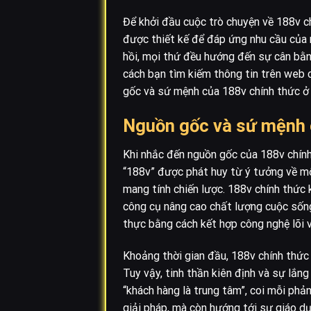
Để khởi đầu cuộc trò chuyện về 188v ch
được thiết kế để đáp ứng nhu cầu của 
hồi, mọi thứ đều hướng đến sự cân bằn
cách bạn tìm kiếm thông tin trên web c
gốc và sứ mệnh của 188v chính thức ở 
Nguồn gốc và sứ mệnh 
Khi nhắc đến nguồn gốc của 188v chính
“188v” được phát huy từ ý tưởng về m
mang tính chiến lược. 188v chính thức
công cụ nâng cao chất lượng cuộc sống
thực bằng cách kết hợp công nghệ lõi 
Khoảng thời gian đầu, 188v chính thức 
Tuy vậy, tinh thần kiên định và sự lắn
“khách hàng là trung tâm”, coi mỗi phả
giải pháp, mà còn hướng tới sự giáo dụ