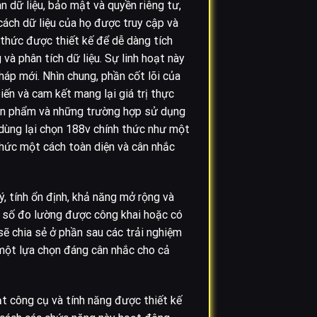
n dữ liệu, bảo mật và quyền riêng tư,
cách dữ liệu của họ được truy cập và
 thức được thiết kế để dễ dàng tích
và phân tích dữ liệu. Sự linh hoạt này
pháp mới. Nhìn chung, phần cốt lõi của
iến và cam kết mang lại giá trị thực
 sản phẩm và những trường hợp sử dụng
i dùng lại chọn 188v chính thức như một
thức một cách toàn diện và cân nhắc
ý, tính ổn định, khả năng mở rộng và
ỉ số đo lường được công khai hoặc có
sẽ chia sẻ ở phần sau các trải nghiệm
 một lựa chọn đáng cân nhắc cho cả
ạt công cụ và tính năng được thiết kế