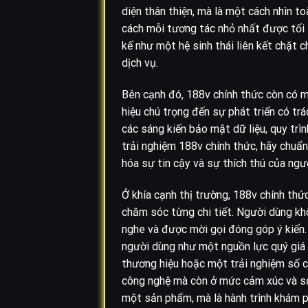
diện thân thiện, mà là một cách nhìn to
cách mỗi tương tác nhỏ nhất được tối ư
kế như một hệ sinh thái liên kết chặt c
dịch vụ.
Bên cạnh đó, 188v chính thức còn có mộ
hiệu chú trọng đến sự phát triển có tr
các sáng kiến bảo mật dữ liệu, quy trì
trải nghiệm 188v chính thức, hãy chuẩn
hóa sự tin cậy và sự thích thú của ngư
Ở khía cạnh thị trường, 188v chính th
chăm sóc từng chi tiết. Người dùng k
nghe và được mời gọi đóng góp ý kiến. 
người dùng như một nguồn lực quý giá 
thương hiệu hoặc một trải nghiệm số c
công nghệ mà còn ở mức cảm xúc và sự 
một sản phẩm, mà là hành trình khám p