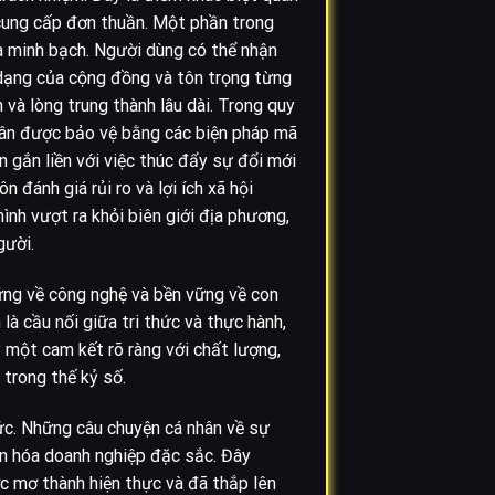
 cung cấp đơn thuần. Một phần trong
và minh bạch. Người dùng có thể nhận
 dạng của cộng đồng và tôn trọng từng
 và lòng trung thành lâu dài. Trong quy
nhân được bảo vệ bằng các biện pháp mã
 gắn liền với việc thúc đẩy sự đổi mới
đánh giá rủi ro và lợi ích xã hội
nh vượt ra khỏi biên giới địa phương,
gười.
vững về công nghệ và bền vững về con
là cầu nối giữa tri thức và thực hành,
y một cam kết rõ ràng với chất lượng,
trong thế kỷ số.
c. Những câu chuyện cá nhân về sự
ăn hóa doanh nghiệp đặc sắc. Đây
c mơ thành hiện thực và đã thắp lên