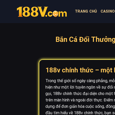
Skip
to
TRANG CHỦ
CASINO
content
Bắn Cá Đổi Thưởng 
188v chính thức – một 
Trong thế giới số ngày càng phẳng, mỗi
hiện như một lời tuyên ngôn về sự đổi 
gọi, 188v chính thức đại diện cho một 
trên màn hình và ngoài đời thực. Điểm
dựng để đơn giản hóa cuộc sống, đồng 
đầu tìm hiểu về 188v chính thức, bạn s