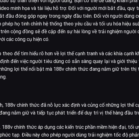
ảo sự thân thiện với người dùng. Bạn có thể dễ dàng khám phá
ideo minh họa và tài liệu hỗ trợ. Đối với người mới bắt đầu, quy
bắt đầu đóng góp ngay trong ngày đầu tiên. Đối với người dùng c
o phép họ tinh chỉnh hệ thống theo yêu cầu và tối ưu hóa hiệu su
trên cộng đồng sẽ đề cập đến sự hài lòng về trải nghiệm người dù
ới các công cụ hiện có.
p theo để tìm hiểu rõ hơn về lợi thế cạnh tranh và các khía cạnh
định đến việc người tiêu dùng có sẵn sàng quay lại và giới thiệu
ững lợi thế nổi bật mà 188v chính thức đang nắm giữ trên thị tr
ung.
, 188v chính thức đã nỗ lực xác định và củng cố những lợi thế c
ang nắm giữ và tiếp tục phát triển để duy trì vị thế hàng đầu tr
. 188v chính thức áp dụng các kiến trúc phần mềm hiện đại, tối ư
 phức tạp. Điều này cho phép người dùng trải nghiệm tốc độ phản