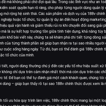
n đề mà không phải chờ đợi quá lâu. Trong các lĩnh vực như an toà
kiểm soát quyền hạn rõ ràng, cho phép từng người dùng quản lý 
ng mở rộng hệ sinh thái. Các sản phẩm và dịch vụ của 188v chính
 nghiệp hoặc tổ chức, từ quản lý dự án đến hoạt động marketing 
 hiệu quả vận hành và giảm thiểu rủi ro khi chuyển đổi sang giải 
 mà là sự kết hợp trường tồn giữa tính tiện dụng, khả năng tùy b
uôn khổ bài viết này, chúng ta sẽ khám phá chi tiết từng dòng
hành của từng thành phần sẽ giúp bạn nhận ra tại sao nhiều ngườ
như cuộc sống hàng ngày. Từ đó, bạn có thể đánh giá 188v chính 
ặc tổ chức của mình.
 tiết, người dùng thường chú ý đến các yếu tố như hiệu suất xử l
y không chỉ dựa trên cảm nhận nhất thời mà còn dựa trên các ch
c tế. Để bạn có thể tự đánh giá một cách khách quan, chúng tôi 
i dùng – giúp bạn thấy rõ tại sao 188v chính thức được xem là
 tối ưu hóa quy trình làm việc, 188v chính thức mang lại một lo