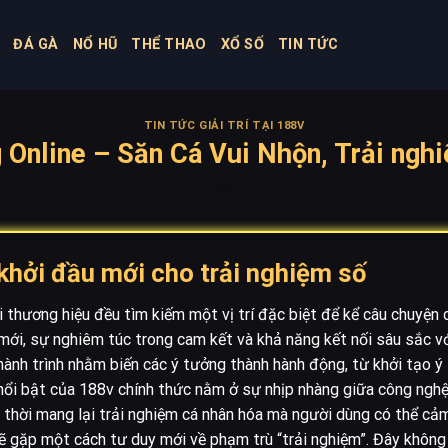
ĐÁ GÀ
NỔ HŨ
THỂ THAO
XỔ SỐ
TIN TỨC
TIN TỨC GIẢI TRÍ TẠI 188V
Online – Săn Cá Vui Nhộn, Trải nghiệ
khởi đầu mới cho trải nghiệm số
 thương hiệu đều tìm kiếm một vị trí đặc biệt để kể câu chuyện 
mới, sự nghiêm túc trong cam kết và khả năng kết nối sâu sắc v
hành trình nhằm biến các ý tưởng thành hành động, từ khởi tạo ý
 nổi bật của 188v chính thức nằm ở sự nhịp nhàng giữa công ngh
thời mang lại trải nghiệm cá nhân hóa mà người dùng có thể cảm
ẽ gặp một cách tư duy mới về phạm trù “trải nghiệm”. Đây không 