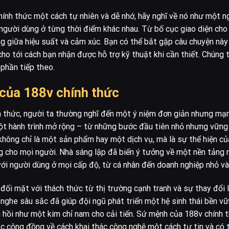
ính thức một cách tự nhiên và dễ nhớ, hãy nghĩ về nó như một n
người dùng ở từng thời điểm khác nhau. Từ bố cục giao diện cho
g giữa hiệu suất và cảm xúc. Bạn có thể bắt gặp câu chuyện này 
ho tới cách bạn nhận được hỗ trợ kỹ thuật khi cần thiết. Chúng 
phần tiếp theo.
của 188v chính thức
 thức, người ta thường nghĩ đến một ý niệm đơn giản nhưng mạn
ột hành trình mở rộng – từ những bước đầu tiên nhỏ nhưng vững
 không chỉ là một sản phẩm hay một dịch vụ, mà là sự thể hiện c
 cho mọi người. Nhà sáng lập đã biến ý tưởng về một nền tảng m
với người dùng ở mọi cấp độ, từ cá nhân đến doanh nghiệp nhỏ và
đối mặt với thách thức từ thị trường cạnh tranh và sự thay đổi l
g nghe sâu sắc đã giúp đội ngũ phát triển một hệ sinh thái bền 
n hồi như một kim chỉ nam cho cải tiến. Sứ mệnh của 188v chính 
c cộng đồng về cách khai thác công nghệ một cách tự tin và có t