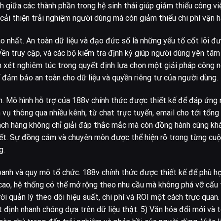
h giữa các thành phần trong hệ sinh thái giúp giảm thiểu công v
ỉ cải thiện trải nghiệm người dùng mà còn giảm thiểu chi phí vận 
o nhất. An toàn dữ liệu và đạo đức số là những yếu tố cốt lõi đ
yền truy cập, và các bộ kiểm tra định kỳ giúp người dùng yên tâm
 xét nghiêm túc trong quyết định lựa chọn một giải pháp công 
đảm bảo an toàn cho dữ liệu và quyền riêng tư của người dùng.
h. Mô hình hỗ trợ của 188v chính thức được thiết kế để đáp ứng 
vụ thông qua nhiều kênh, từ chat trực tuyến, email cho tới tổng đ
ch hàng không chỉ giải đáp thắc mắc mà còn đồng hành cùng khách
iết. Sự đồng cảm và chuyên môn được thể hiện rõ trong từng cuộ
g.
doanh và quy mô tổ chức. 188v chính thức được thiết kế để phù h
t cao, hệ thống có thể mở rộng theo nhu cầu mà không phá vỡ cấu t
ời quản lý theo dõi hiệu suất, chi phí và ROI một cách trực quan
t định nhanh chóng dựa trên dữ liệu thật. 5) Văn hóa đổi mới và 